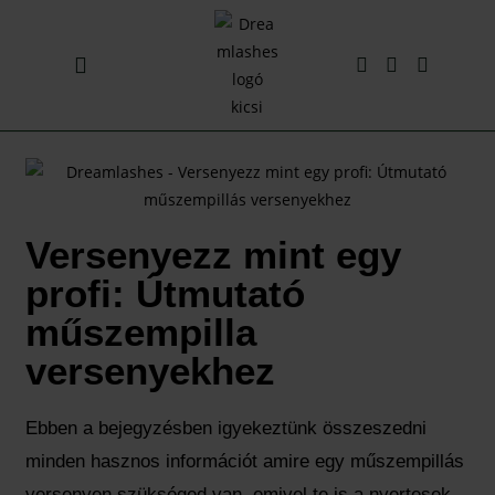
Előkészítő likvidek
Bútorok, lámpák
Versenyezz mint egy
profi: Útmutató
műszempilla
versenyekhez
Ebben a bejegyzésben igyekeztünk összeszedni
minden hasznos információt amire egy műszempillás
versenyen szükséged van, emivel te is a nyertesek