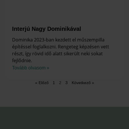
Interjú Nagy Dominikával
Dominika 2023-ban kezdett el műszempilla
építéssel foglalkozni. Rengeteg képzésen vett
részt, így rövid idő alatt sikerült neki sokat
fejlődnie.
Tovább olvasom »
« Előző
1
2
3
Következő »