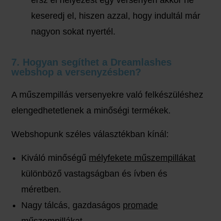
érsz el helyezést egy versenyen akkor ne
keseredj el, hiszen azzal, hogy indultál már
nagyon sokat nyertél.
7. Hogyan segíthet a Dreamlashes
webshop a versenyzésben?
A műszempillás versenyekre való felkészüléshez
elengedhetetlenek a minőségi termékek.
Webshopunk széles választékban kínál:
Kiváló minőségű
mélyfekete műszempillákat
különböző vastagságban és ívben és
méretben.
Nagy tálcás, gazdaságos
promade