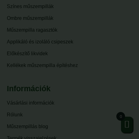
Színes műszempillák
Ombre műszempillák
Műszempilla ragasztók
Applikáló és izoláló csipeszek
Előkészítő likvidek
Kellékek műszempilla építéshez
Információk
Vásárlási információk
Rólunk
0
Műszempillás blog
Termék visszajelzések