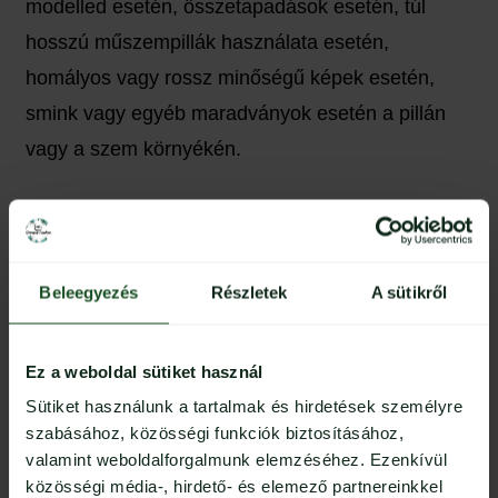
modelled esetén, összetapadások esetén, túl
hosszú műszempillák használata esetén,
homályos vagy rossz minőségű képek esetén,
smink vagy egyéb maradványok esetén a pillán
vagy a szem környékén.
6. Gyakori hibák amiket érdemes
elkerülni
6.1. Figyelmetlenség
Beleegyezés
Részletek
A sütikről
Az egyik legnagyobb hiba amit elkövethetsz
műszempilla építő versenyen való
Ez a weboldal sütiket használ
részvételkor a figyelmetlenség. A verseny
Sütiket használunk a tartalmak és hirdetések személyre
szabásához, közösségi funkciók biztosításához,
szabályzatának, kritériumainak megismerése
valamint weboldalforgalmunk elemzéséhez. Ezenkívül
kulcsfontosságú a sikeres versenyzéshez.
közösségi média-, hirdető- és elemező partnereinkkel