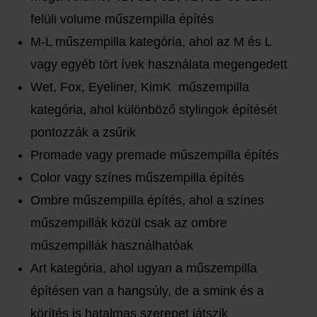
felüli volume műszempilla építés
M-L műszempilla kategória, ahol az M és L
vagy egyéb tört ívek használata megengedett
Wet, Fox, Eyeliner, KimK műszempilla
kategória, ahol különböző stylingok építését
pontozzák a zsűrik
Promade vagy premade műszempilla építés
Color vagy színes műszempilla építés
Ombre műszempilla építés, ahol a színes
műszempillák közül csak az ombre
műszempillák használhatóak
Art kategória, ahol ugyan a műszempilla
építésen van a hangsúly, de a smink és a
körítés is hatalmas szerepet játszik