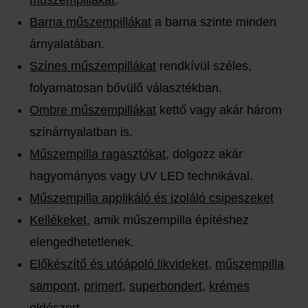
műszempillákat
.
Barna műszempillákat
a barna szinte minden
árnyalatában.
Színes műszempillákat
rendkívül széles,
folyamatosan bővülő választékban.
Ombre műszempillákat
kettő vagy akár három
színárnyalatban is.
Műszempilla ragasztókat
, dolgozz akár
hagyományos vagy UV LED technikával.
Műszempilla applikáló és izoláló csipeszeket
Kellékeket
, amik műszempilla építéshez
elengedhetetlenek.
Előkészítő és utóápoló likvideket
,
műszempilla
sampont
,
primert
,
superbondert
,
krémes