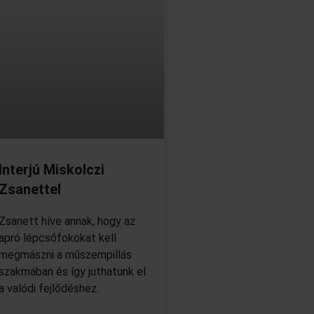
Interjú Miskolczi
Zsanettel
Zsanett híve annak, hogy az
apró lépcsőfokokat kell
megmászni a műszempillás
szakmában és így juthatunk el
a valódi fejlődéshez.