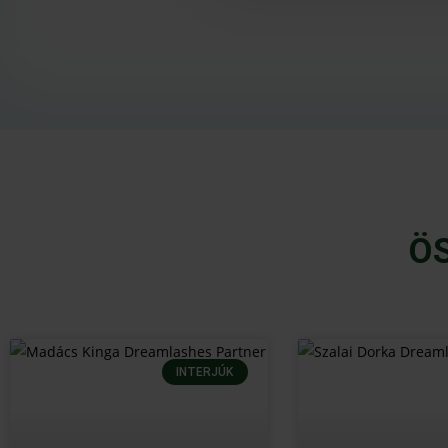
Ö
INTERJÚK