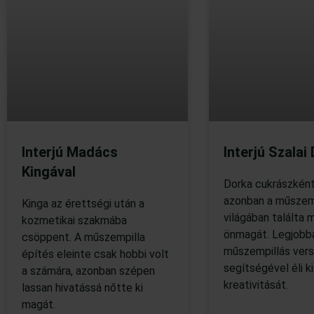
Interjú Madács
Interjú Szalai
Kingával
Dorka cukrászként
azonban a műszem
Kinga az érettségi után a
világában találta 
kozmetikai szakmába
önmagát. Legjobb
csöppent. A műszempilla
műszempillás ver
építés eleinte csak hobbi volt
segítségével éli ki
a számára, azonban szépen
kreativitását.
lassan hivatássá nőtte ki
magát.