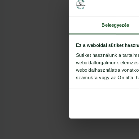
Beleegyezés
Ez a weboldal sütiket haszn
Sütiket használunk a tartal
weboldalforgalmunk elemzésé
weboldalhasználatra vonatko
számukra vagy az Ön által ha