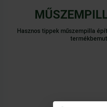
MŰSZEMPILL
Hasznos tippek műszempilla épít
termékbemut