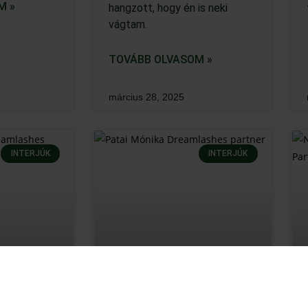
M »
hangzott, hogy én is neki
vágtam.
TOVÁBB OLVASOM »
március 28, 2025
INTERJÚK
INTERJÚK