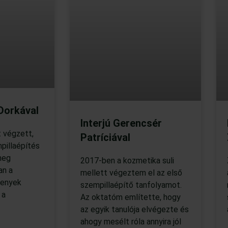
 Dorkával
Interjú Gerencsér
 végzett,
Patríciával
pillaépítés
meg
2017-ben a kozmetika suli
an a
mellett végeztem el az első
senyek
szempillaépítő tanfolyamot.
 a
Az oktatóm említette, hogy
az egyik tanulója elvégezte és
ahogy mesélt róla annyira jól