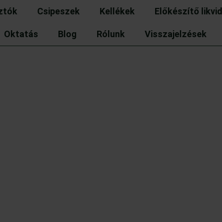
ztók
Csipeszek
Kellékek
Előkészítő likvi
Oktatás
Blog
Rólunk
Visszajelzések