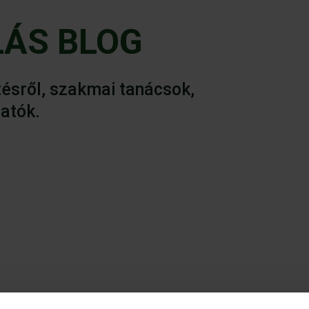
ÁS BLOG
ésről, szakmai tanácsok,
atók.