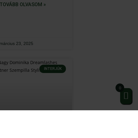
TOVÁBB OLVASOM »
március 23, 2025
INTERJÚK
0