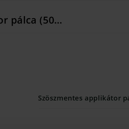
or pálca (50…
Szöszmentes applikátor pá