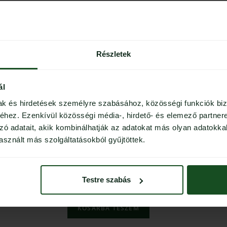
Higiéniai okokból egyszer használatos szöszmen
Műszempilla építésekor zsírtalanításhoz, smin
Az előkészítő folyadékok, primer/zsírtalanító, 
Részletek
felviteléhez, leoldószerek felhordásához kiváló.
ál
Kiszerelés: 50 db/csomag
mak és hirdetések személyre szabásához, közösségi funkciók biz
hez. Ezenkívül közösségi média-, hirdető- és elemező partner
1990
Ft
zó adatait, akik kombinálhatják az adatokat más olyan adatokka
sznált más szolgáltatásokból gyűjtöttek.
Készleten
Testre szabás
KOSÁRBA TESZEM