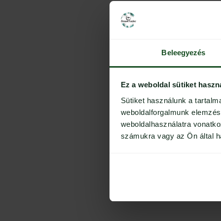
Beleegyezés
Ez a weboldal sütiket haszn
Sütiket használunk a tartal
weboldalforgalmunk elemzésé
weboldalhasználatra vonatko
számukra vagy az Ön által ha