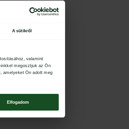
tes applikátor pálcák.
klemosáshoz használható főként.
kötésgyorsító, superbonder
A sütikről
tosításához, valamint
einkkel megosztjuk az Ön
l, amelyeket Ön adott meg
Elfogadom