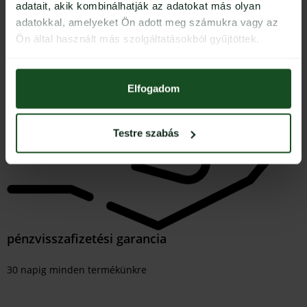
adatait, akik kombinálhatják az adatokat más olyan
adatokkal, amelyeket Ön adott meg számukra vagy az
Ön által használt más szolgáltatásokból gyűjtöttek.
Elfogadom
Testre szabás
pénzvisszafizetési garancia
30 napig minden termékünkre