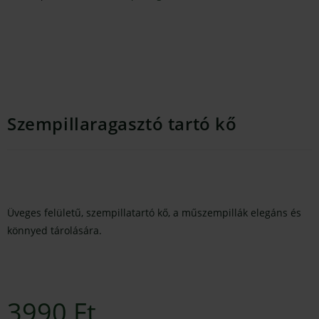
Szempillaragasztó tartó kő
Üveges felületű, szempillatartó kő, a műszempillák elegáns és
könnyed tárolására.
3990
Ft