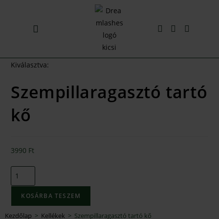
Előkészítő likvidek
Bútorok, lámpák
Kiválasztva:
Szempillaragasztó tartó
kő
3990
Ft
KOSÁRBA TESZEM
Kezdőlap
>
Kellékek
>
Szempillaragasztó tartó kő