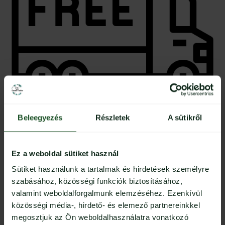
Beleegyezés
Részletek
A sütikről
Ingyenes szállítás
35.000 Ft feletti vásárlás esetén
Ez a weboldal sütiket használ
Sütiket használunk a tartalmak és hirdetések személyre
szabásához, közösségi funkciók biztosításához,
valamint weboldalforgalmunk elemzéséhez. Ezenkívül
közösségi média-, hirdető- és elemező partnereinkkel
megosztjuk az Ön weboldalhasználatra vonatkozó