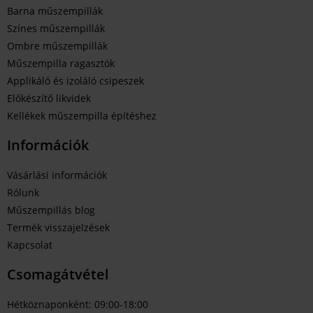
Barna műszempillák
Színes műszempillák
Ombre műszempillák
Műszempilla ragasztók
Applikáló és izoláló csipeszek
Előkészítő likvidek
Kellékek műszempilla építéshez
Információk
Vásárlási információk
Rólunk
Műszempillás blog
Termék visszajelzések
Kapcsolat
Csomagátvétel
Hétköznaponként: 09:00-18:00