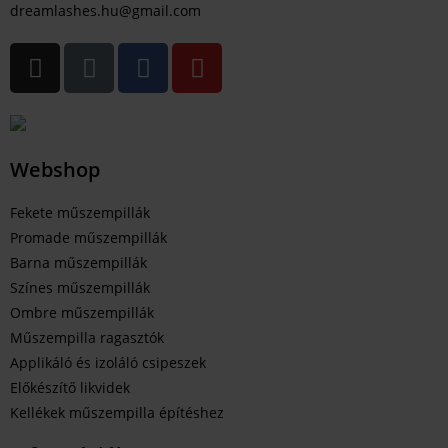
dreamlashes.hu@gmail.com
Webshop
Fekete műszempillák
Promade műszempillák
Barna műszempillák
Színes műszempillák
Ombre műszempillák
Műszempilla ragasztók
Applikáló és izoláló csipeszek
Előkészítő likvidek
Kellékek műszempilla építéshez