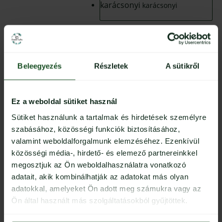
karácsonyi
karácsonyi
Beleegyezés
Részletek
A sütikről
KOSÁRBA TESZEM
Ez a weboldal sütiket használ
További információk
Sütiket használunk a tartalmak és hirdetések személyre
szabásához, közösségi funkciók biztosításához,
DÍSZTOK
arany, csillámos, halloweeni, húsvéti,
valamint weboldalforgalmunk elemzéséhez. Ezenkívül
SZÍNE
karácsonyi
közösségi média-, hirdető- és elemező partnereinkkel
megosztjuk az Ön weboldalhasználatra vonatkozó
adatait, akik kombinálhatják az adatokat más olyan
adatokkal, amelyeket Ön adott meg számukra vagy az
Ön által használt más szolgáltatásokból gyűjtöttek.