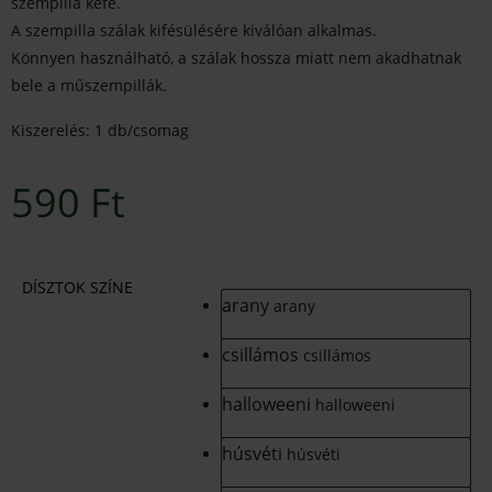
szempilla kefe.
A szempilla szálak kifésülésére kiválóan alkalmas.
Könnyen használható, a szálak hossza miatt nem akadhatnak
bele a műszempillák.
Kiszerelés: 1 db/csomag
590
Ft
DÍSZTOK SZÍNE
arany
arany
csillámos
csillámos
halloweeni
halloweeni
húsvéti
húsvéti