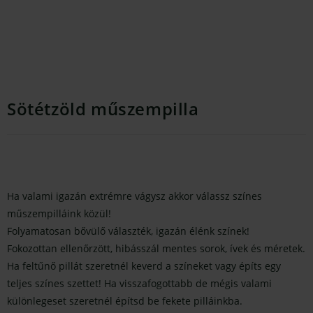
Sötétzöld műszempilla
Ha valami igazán extrémre vágysz akkor válassz színes
műszempilláink közül!
Folyamatosan bővülő választék, igazán élénk színek!
Fokozottan ellenőrzött, hibásszál mentes sorok, ívek és méretek.
Ha feltűnő pillát szeretnél keverd a színeket vagy építs egy
teljes színes szettet! Ha visszafogottabb de mégis valami
különlegeset szeretnél építsd be fekete pilláinkba.