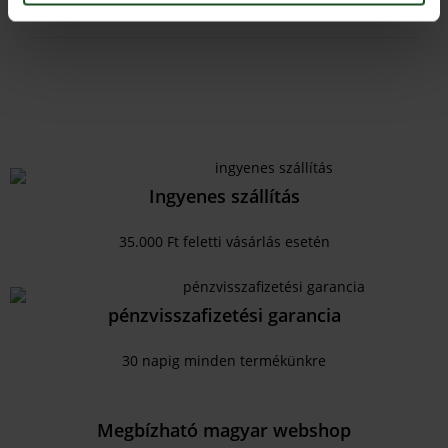
Ingyenes szállítás
35.000 Ft feletti vásárlás esetén
pénzvisszafizetési garancia
30 napig minden termékünkre
Megbízható magyar webshop