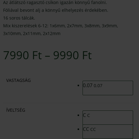
Az átlátszó ragasztó csíkon igazán könnyű fanolni.
Fóliával bevont alj a könnyű elhelyezés érdekében.
16 soros tálcák.
Mix kiszerelések 6-12: 1x6mm, 2x7mm, 3x8mm, 3x9mm,
3x10mm, 2x11mm, 2x12mm
7990
Ft
–
9990
Ft
VASTAGSÁG
0.07
0.07
ÍVELTSÉG
C
C
CC
CC