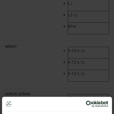
L
L
L2
L2
M
M
MÉRET
5-13
5-13
6-12
6-12
5-12
5-12
SOROK SZÁMA
16
16
22
22