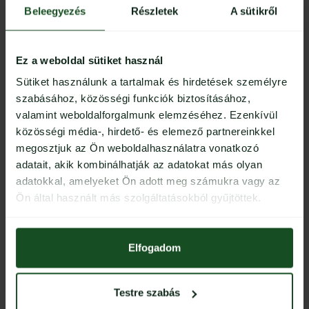
Beleegyezés
Részletek
A sütikről
Ez a weboldal sütiket használ
Sütiket használunk a tartalmak és hirdetések személyre
KOSÁRBA TESZEM
szabásához, közösségi funkciók biztosításához,
valamint weboldalforgalmunk elemzéséhez. Ezenkívül
További információk
közösségi média-, hirdető- és elemező partnereinkkel
megosztjuk az Ön weboldalhasználatra vonatkozó
adatait, akik kombinálhatják az adatokat más olyan
VASTAGSÁG
0.07
adatokkal, amelyeket Ön adott meg számukra vagy az
Ön által használt más szolgáltatásokból gyűjtöttek.
ÍVELTSÉG
C, CC, L, L2, M
Elfogadom
MÉRET
5-13, 6-12, 5-12
Testre szabás
SOROK SZÁMA
16, 22