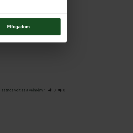
Elfogadom
07. 19. 2025
Hasznos volt ez a vélmény?
0
0