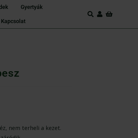
idek
Gyertyák
Kapcsolat
pesz
éz, nem terheli a kezet.
záródik.