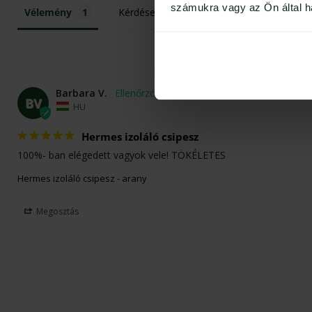
számukra vagy az Ön által ha
Vélemény
Kérdések
Barbara V.
BV
HU
Hermes izoláló csipesz
100%- ban elégedett vagyok vele! TÖKÉLETES
Hermes izoláló csipesz - arany
Megosztás