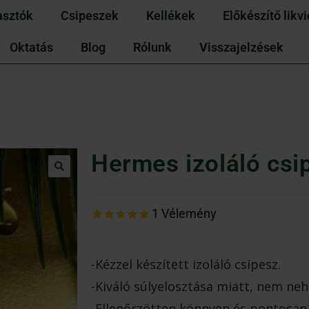
asztók
Csipeszek
Kellékek
Előkészítő likv
Oktatás
Blog
Rólunk
Visszajelzések
Hermes izoláló csi
1
Vélemény
-Kézzel készített izoláló csipesz.
-Kiváló súlyelosztása miatt, nem neh
-Ellenőrzötten könnyen és pontosan 