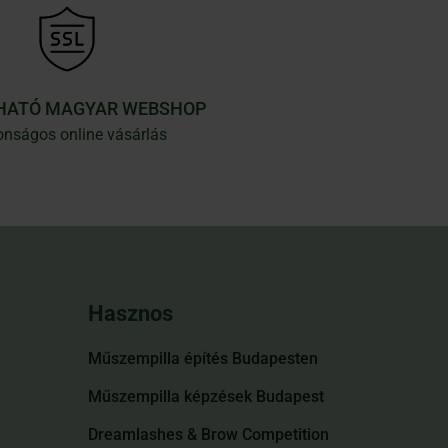
HATÓ MAGYAR WEBSHOP
onságos online vásárlás
Hasznos
Műszempilla építés Budapesten
Műszempilla képzések Budapest
Dreamlashes & Brow Competition