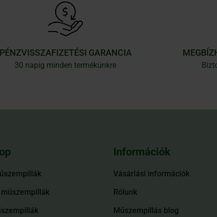
PÉNZVISSZAFIZETÉSI GARANCIA
MEGBÍZ
30 napig minden termékünkre
Bizt
op
Információk
űszempillák
Vásárlási információk
műszempillák
Rólunk
szempillák
Műszempillás blog