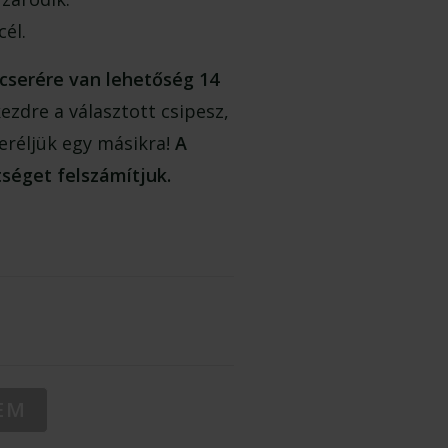
él.
cserére van lehetőség 14
zdre a választott csipesz,
seréljük egy másikra!
A
tséget felszámítjuk.
EM