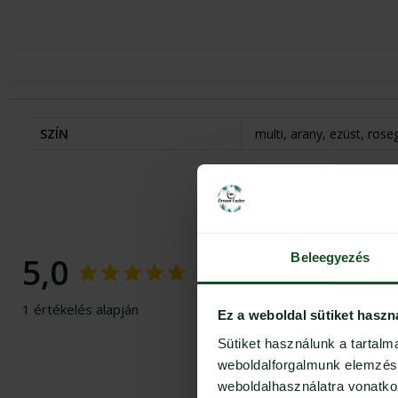
SZÍN
multi, arany, ezüst, rose
Beleegyezés
5,0
1 értékelés alapján
Ez a weboldal sütiket haszn
Sütiket használunk a tartal
weboldalforgalmunk elemzésé
weboldalhasználatra vonatko