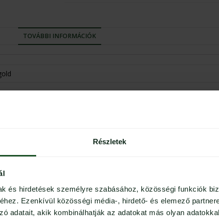
TOVÁBBI INFORMÁCIÓK
gold
Részletek
1
Kérdezzen egy kérdést
0
0
ál
0
mak és hirdetések személyre szabásához, közösségi funkciók biz
0
hez. Ezenkívül közösségi média-, hirdető- és elemező partner
zó adatait, akik kombinálhatják az adatokat más olyan adatokka