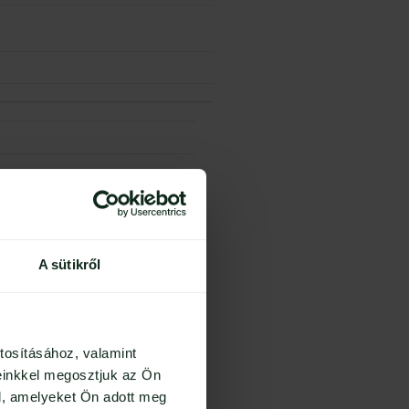
A sütikről
Írd meg a véleményed!
tosításához, valamint
einkkel megosztjuk az Ön
l, amelyeket Ön adott meg