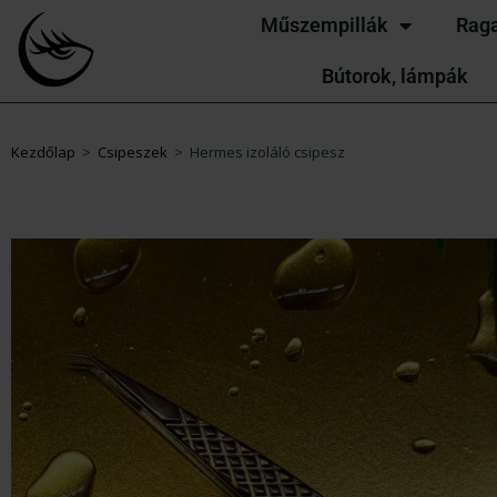
Műszempillák
Rag
Bútorok, lámpák
Kezdőlap
>
Csipeszek
>
Hermes izoláló csipesz