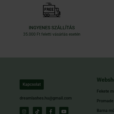
INGYENES SZÁLLÍTÁS
35.000 Ft feletti vásárlás esetén
Websh
Kapcsolat
Fekete m
dreamlashes.hu@gmail.com
Promade 
Barna mű