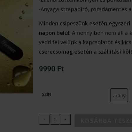
-Anyaga strapabíró, rozsdamentes ac
Minden csipeszünk esetén egyszeri 
napon belül.
Amennyiben nem áll a ke
vedd fel velünk a kapcsolatot és kic
cserecsomag esetén a szállítási köl
9990
Ft
SZÍN
arany
arany
-
+
KOSÁRBA TESZ