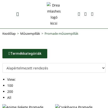
Előkészítő likvidek
Bútorok, lámpák
Kezdőlap
>
Műszempillák
>
Promade műszempillák
Termékkategóriák
View:
100
200
All