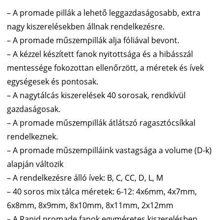
– A promade pillák a lehető leggazdaságosabb, extra
nagy kiszerelésekben állnak rendelkezésre.
– A promade műszempillák alja fóliával bevont.
– A kézzel készített fanok nyitottsága és a hibásszál
mentessége fokozottan ellenőrzött, a méretek és ívek
egységesek és pontosak.
– A nagytálcás kiszerelések 40 sorosak, rendkívül
gazdaságosak.
– A promade műszempillák átlátszó ragasztócsíkkal
rendelkeznek.
– A promade műszempilláink vastagsága a volume (D-k)
alapján változik
– A rendelkezésre álló ívek: B, C, CC, D, L, M
– 40 soros mix tálca méretek: 6-12: 4x6mm, 4x7mm,
6x8mm, 8x9mm, 8x10mm, 8x11mm, 2x12mm
– A Rapid promade fanok egyméretes kiszerelésben