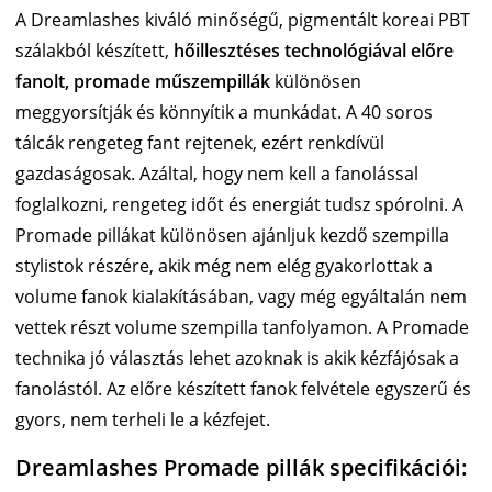
A Dreamlashes kiváló minőségű, pigmentált koreai PBT
szálakból készített,
hőillesztéses technológiával előre
fanolt, promade műszempillák
különösen
meggyorsítják és könnyítik a munkádat. A 40 soros
tálcák rengeteg fant rejtenek, ezért renkdívül
gazdaságosak. Azáltal, hogy nem kell a fanolással
foglalkozni, rengeteg időt és energiát tudsz spórolni. A
Promade pillákat különösen ajánljuk kezdő szempilla
stylistok részére, akik még nem elég gyakorlottak a
volume fanok kialakításában, vagy még egyáltalán nem
vettek részt volume szempilla tanfolyamon. A Promade
technika jó választás lehet azoknak is akik kézfájósak a
fanolástól. Az előre készített fanok felvétele egyszerű és
gyors, nem terheli le a kézfejet.
Dreamlashes Promade pillák specifikációi: